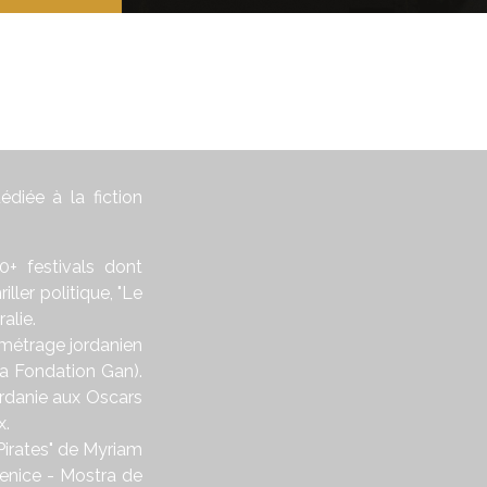
diée à la fiction
0+ festivals dont
ller politique, "Le
alie.
-métrage jordanien
la Fondation Gan).
ordanie aux Oscars
x.
Pirates" de Myriam
Venice - Mostra de