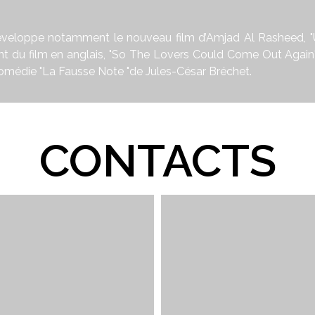
veloppe notamment le nouveau film d’Amjad Al Rasheed, "U
nt du film en anglais, "So The Lovers Could Come Out Again
 comédie "La Fausse Note "de Jules-César Bréchet.
CONTACTS