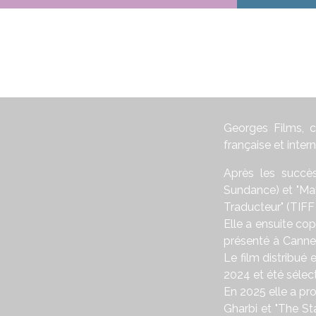
Georges Films, c
française et inte
Après les succès
Sundance) et "Mali
Traducteur" (TIFF 
Elle a ensuite co
présenté à Cannes
Le film distribué
2024 et été sélect
En 2025 elle a pr
Gharbi et "The St